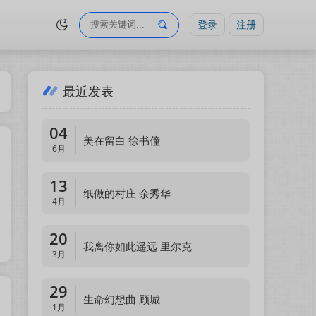
登录
注册
最近发表
章
04
美在留白 徐书僮
6月
13
纸做的村庄 余秀华
4月
20
我离你如此遥远 里尔克
3月
29
生命幻想曲 顾城
1月