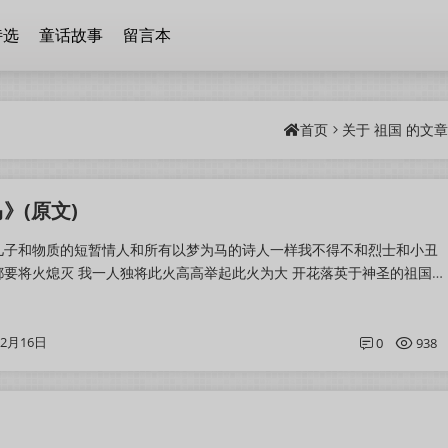
诗选
童话故事
留言本
首页
关于
祖国
的文
》(原文)
儿子和物质的短暂情人和所有以梦为马的诗人一样我不得不和烈士和小丑
要将火熄灭 我一人独将此火高高举起此火为大 开花落英于神圣的祖国
一样我借此火得度一生的茫茫黑夜...
02月16日
0
938