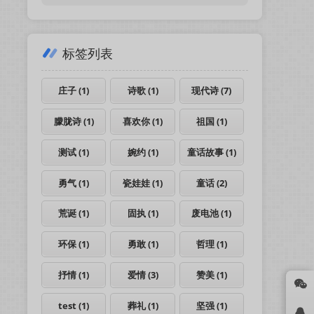
标签列表
庄子
(1)
诗歌
(1)
现代诗
(7)
朦胧诗
(1)
喜欢你
(1)
祖国
(1)
测试
(1)
婉约
(1)
童话故事
(1)
勇气
(1)
瓷娃娃
(1)
童话
(2)
荒诞
(1)
固执
(1)
废电池
(1)
环保
(1)
勇敢
(1)
哲理
(1)
抒情
(1)
爱情
(3)
赞美
(1)
test
(1)
葬礼
(1)
坚强
(1)