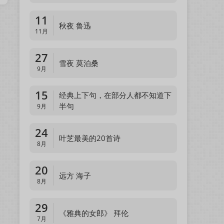
11
秋夜 鲁迅
11月
27
雪夜 莫泊桑
9月
15
经典上下句，在部分人都不知道下
半句
9月
24
叶芝最美的20首诗
8月
20
远方 海子
8月
29
《雅典的女郎》 拜伦
7月