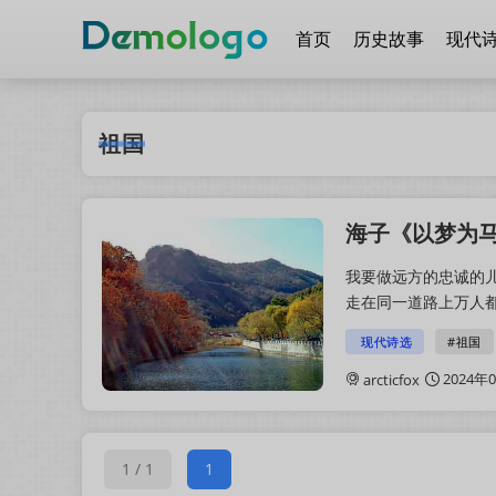
首页
历史故事
现代
祖国
海子《以梦为马
我要做远方的忠诚的
走在同一道路上万人都
和所有以梦为马的诗人
现代诗选
#祖国
2024年
arcticfox
1 / 1
1