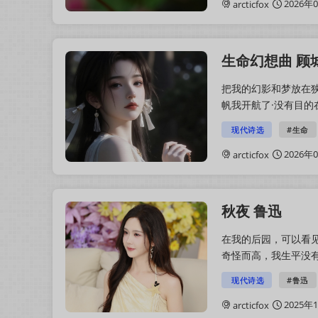
2026年
arcticfox
生命幻想曲 顾
把我的幻影和梦放在
帆我开航了·没有目的
光的绳索一步步走完十
现代诗选
#生命
2026年
arcticfox
秋夜 鲁迅
在我的后园，可以看
奇怪而高，我生平没
看见。然而现在却非常
现代诗选
#鲁迅
2025年
arcticfox