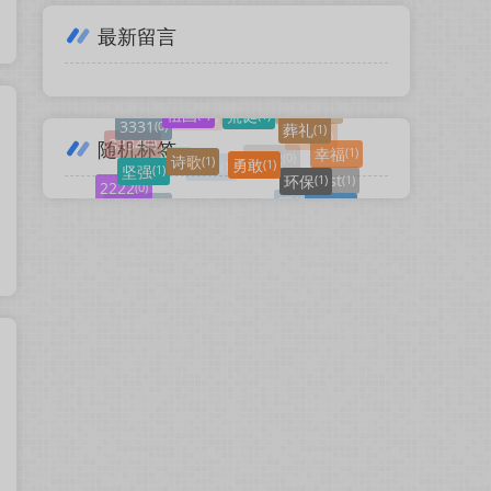
最新留言
荒诞
(1)
祖国
(1)
雅典
庄子
(1)
(1)
葬礼
(1)
勇敢
诗歌
(1)
(1)
爱情
(3)
3331
(0)
朦胧诗
(1)
现代诗
(7)
坚强
环保
(1)
(1)
随机标签
幸福
(1)
灵魂
(1)
余秀华
(1)
3334
婉约
(0)
(1)
赞美
(1)
留白
(1)
2222
(0)
测试
(1)
散文诗
(1)
test
(1)
抒情
(1)
瓷娃娃
(1)
哲理
(1)
3332
(0)
鲁迅
(1)
哥哥哥
(0)
童话
(2)
固执
(1)
喜欢你
(1)
童话故事
(1)
生命
(1)
孤独
(2)
勇气
(1)
3333
(0)
废电池
(1)