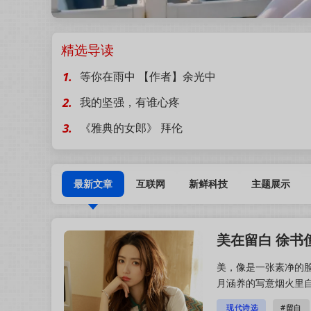
鲜果网
精选导读
1.
等你在雨中 【作者】余光中
2.
我的坚强，有谁心疼
3.
《雅典的女郎》 拜伦
最新文章
互联网
新鲜科技
主题展示
美在留白 徐书
美，像是一张素净的
月涵养的写意烟火里
一动才明白美从不是填
现代诗选
#留白