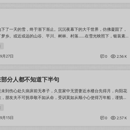
地下了一天的雪，终于渐下渐止。沉沉夜幕下的大千世界，仿佛凝固了，
了梦乡。或近或远的山谷、平川、树林、村落……在雪光映照下，银装素
初霁的夜晚，万籁俱寂，了无生气。...
签
09月27日
0
2.56 K
在部分人都不知道下半句
是未到伤心处久病床前无孝子，久贫家中无贤妻近水楼台先得月，向阳花
欺，朋友夫不可抚恭敬不如从命，受训莫如从顺小心使得万年船，谨慎能
醉，明日愁来明日愁初生牛犊不怕虎...
签
09月15日
0
2.57 K