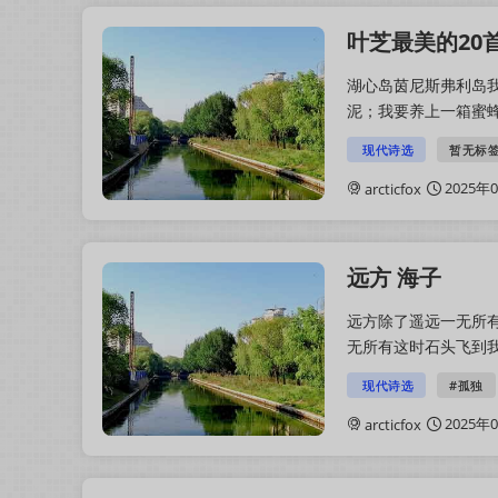
叶芝最美的20
湖心岛茵尼斯弗利岛
泥；我要养上一箱蜜
宁慢慢儿滴下来，从晨
现代诗选
暂无标
2025年
arcticfox
远方 海子
远方除了遥远一无所
无所有这时石头飞到
时我自由而贫穷这些不
现代诗选
#孤独
2025年
arcticfox