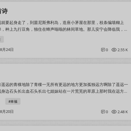
首诗
我就要起身走了，到茵尼斯弗利岛，造座小茅屋在那里，枝条编墙糊上
蜂，种上九行豆角，独住在蜂声嗡嗡的林间草地。那儿安宁会降临我，安
的面纱滴落到蛐蛐歇唱的地方；那儿半...
签
08月24日
0
2.55 K
有遥远的青稞地除了青稞一无所有更远的地方更加孤独远方啊除了遥远一
我身边石头长出血石头长出七姐妹站在一片荒芜的草原上那时我在远方那
能触摸的姐妹这些不能触摸的血这些...
#幸福
08月20日
0
2.48 K