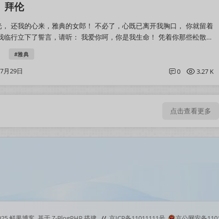
 拜伦
， 还我的心来，雅典的女郎！ 不必了，心既已离开我胸口， 你就留着
我临行立下了誓言，请听： 我爱你呵，你是我生命！ 凭着你那些松散的
将它们眷恋， 凭着你眼...
#雅典
07月29日
0
3.27 K
点击查看更多
025
鲜果博客.
基于
Z-BlogPHP
搭建.
//
京ICP备11011111号
京公网安备11011