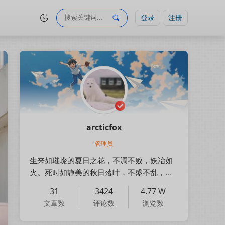
登录
注册
arcticfox
管理员
生来如璀璨的夏日之花，不凋不败，妖冶如
火。死时如静美的秋日落叶，不盛不乱，姿
态如烟。
31
3424
4.77 W
文章数
评论数
浏览数