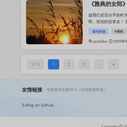
《雅典的女郎》
趁我们还没分手的时光
吧，把别的也拿走！ 
发辫—— 爱琴海的清风
现代诗选
#爱情
2025年
arcticfox
1 / 3
1
2
3
›
»
友情链接
申请条件百度PR>1（目前暂停申请）
Z-Blog on Github
Copyright
2