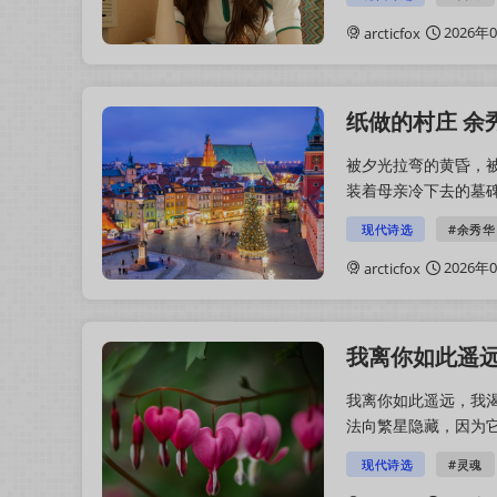
2026年
arcticfox
纸做的村庄 余
被夕光拉弯的黄昏，
装着母亲冷下去的墓
的房子，被拖进房子的
现代诗选
#余秀华
2026年
arcticfox
我离你如此遥远
我离你如此遥远，我
法向繁星隐藏，因为
底，因我的泪，澄照心
现代诗选
#灵魂