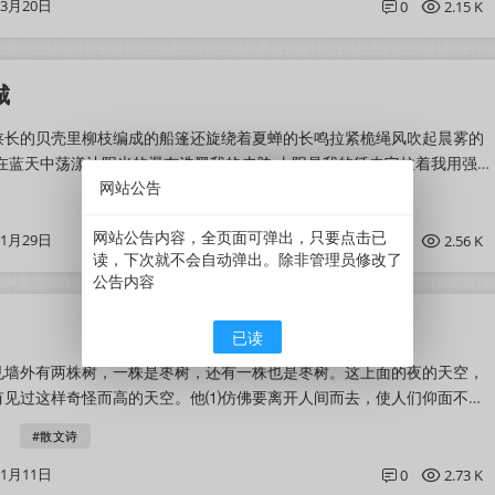
03月20日
0
2.15 K
城
狭长的贝壳里柳枝编成的船篷还旋绕着夏蝉的长鸣拉紧桅绳风吹起晨雾的
在蓝天中荡漾让阳光的瀑布洗黑我的皮肤·太阳是我的纤夫它拉着我用强
网站公告
二小时的路途·我被风推着向东向...
网站公告内容，全页面可弹出，只要点击已
01月29日
0
2.56 K
读，下次就不会自动弹出。除非管理员修改了
公告内容
已读
见墙外有两株树，一株是枣树，还有一株也是枣树。这上面的夜的天空，
有见过这样奇怪而高的天空。他⑴仿佛要离开人间而去，使人们仰面不再
之蓝，闪闪地䀹⑵着几十个星星的眼...
#散文诗
11月11日
0
2.73 K