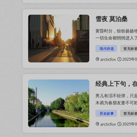
雪夜 莫泊桑
黄昏时分，纷纷扬扬
一切生命都悄悄进入
裹，分外妖娆。这雪后
现代诗选
暂无标
2025年
arcticfox
经典上下句，
男儿有泪不轻弹，只
木易为春朋友妻不可
捕千秋蝉今朝有酒今朝
历史故事
暂无标
2025年
arcticfox