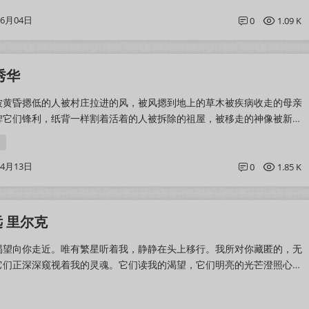
06月04日
0
1.09 K
秀华
被黄昏摁低的人被村庄拉进的风，被风摁到地上的草木被疾病收走的母亲
碑它们锋利，纸背一样割着活着的人被拆除的祖屋，被移走的神像被新建
旧人被玩来玩去的我的虚名母亲的墓...
04月13日
0
1.85 K
 里尔克
渴望向你走近。唯有繁星听着我，静静在头上移行。我所对你藏匿的，无
它们正深深窥视着我的灵魂。它们读我的渴望，它们明亮的光芒澄照心
底，因我的痛，——澄照若干心愿，那...