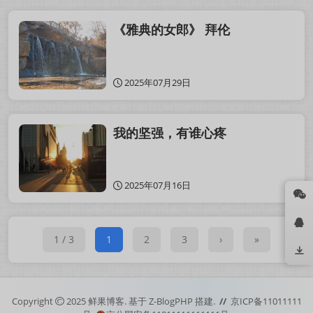
《雅典的女郎》 拜伦
2025年07月29日
我的坚强，有谁心疼
2025年07月16日
1 / 3
1
2
3
›
»
Copyright
2025
鲜果博客.
基于
Z-BlogPHP
搭建.
//
京ICP备11011111