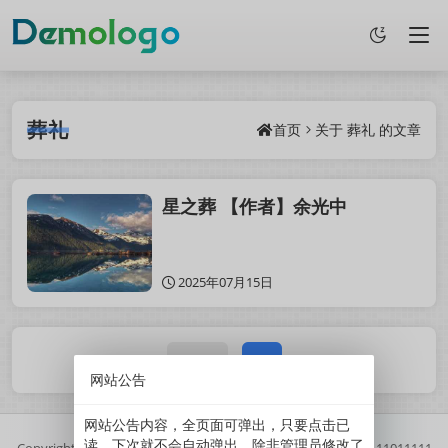
葬礼
首页
关于
葬礼
的文章
星之葬 【作者】余光中
2025年07月15日
1 / 1
1
网站公告
网站公告内容，全页面可弹出，只要点击已
读，下次就不会自动弹出。除非管理员修改了
Copyright
2025
鲜果博客.
基于
Z-BlogPHP
搭建.
//
京ICP备11011111